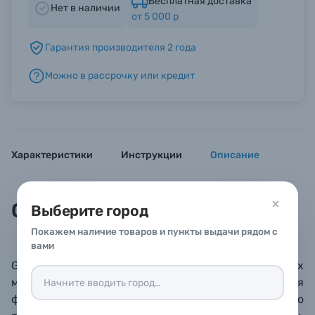
Бесплатная доставка
Нет в наличии
от 5 000 р
Б/У фототехника (Комиссионные товары)
Гарантия производителя 2 года
Можно в рассрочку или кредит
Уценённые товары
Характеристики
Инструкции
Описание
Описание
Выберите город
Покажем наличие товаров и пункты выдачи рядом с
вами
Godox VSA-GS3 – набор из 6 износостойких
металлических масок GOBO диаметром 86 мм для
формирования специального светотеневого