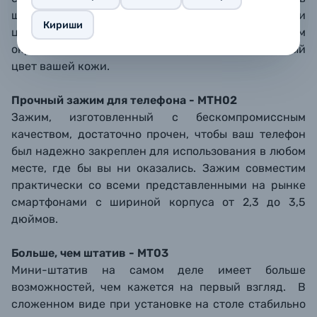
широком диапазоне между теплыми и холодными
Кириши
цветами позволяет лучше соответствовать условиям
окружающего освещения и сохранять естественный
цвет вашей кожи.
Прочный зажим для телефона - MTH02
Зажим, изготовленный с бескомпромиссным
качеством, достаточно прочен, чтобы ваш телефон
был надежно закреплен для использования в любом
месте, где бы вы ни оказались. Зажим совместим
практически со всеми представленными на рынке
смартфонами с шириной корпуса от 2,3 до 3,5
дюймов.
Больше, чем штатив - MT03
Мини-штатив на самом деле имеет больше
возможностей, чем кажется на первый взгляд. В
сложенном виде при установке на столе стабильно