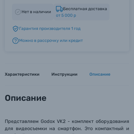
Бесплатная доставка
Нет в наличии
от 5 000 р
Б/У фототехника (Комиссионные товары)
Гарантия производителя 1 год
Уценённые товары
Можно в рассрочку или кредит
Характеристики
Инструкции
Описание
Описание
Представляем Godox VK2 - комплект оборудования
для видеосъемки на смартфон. Это компактный и