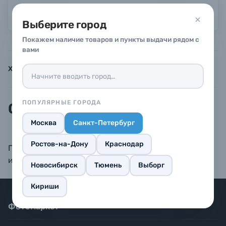
Можно в рассрочку или кредит
Выберите город
Б/У фототехника (Комиссионные товары)
Покажем наличие товаров и пункты выдачи рядом с
вами
Уценённые товары
Характеристики
Инструкции
Описание
ПОПУЛЯРНЫЕ ГОРОДА
Описание
Москва
Санкт-Петербург
Ростов-на-Дону
Краснодар
Пластиковый зажим для осветителей Godox TL30
или TL60.
Новосибирск
Тюмень
Выборг
Кириши
Фотомаркет