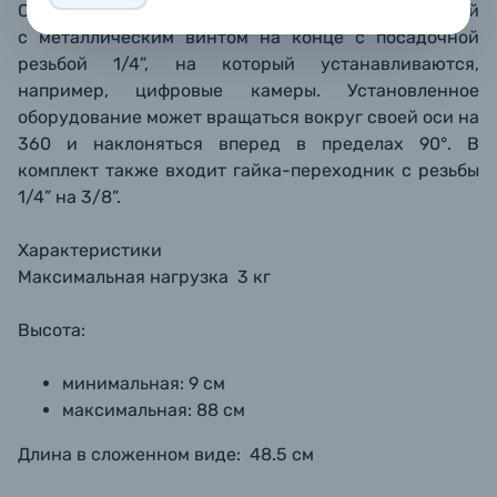
Стойка Godox 90F снабжена шаровой миниголовкой
с металлическим винтом на конце с посадочной
резьбой 1/4”, на который устанавливаются,
например, цифровые камеры. Установленное
оборудование может вращаться вокруг своей оси на
360 и наклоняться вперед в пределах 90°. В
комплект также входит гайка-переходник с резьбы
1/4” на 3/8”.
Характеристики
Максимальная нагрузка
3 кг
Высота:
минимальная: 9 см
максимальная: 88 см
Длина в сложенном виде:
48.5 см