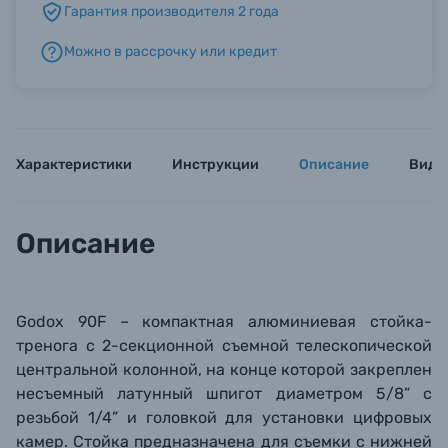
Гарантия производителя 2 года
Можно в рассрочку или кредит
Б/У фототехника (Комиссионные товары)
Уценённые товары
Характеристики
Инструкции
Описание
Виде
Описание
Godox 90F –
компактная алюминиевая стойка-
тренога с 2-секционной съемной телескопической
центральной колонной, на конце которой закреплен
несъемный латунный шпигот диаметром 5/8” с
резьбой 1/4” и головкой для установки цифровых
камер. Стойка предназначена для съемки с нижней