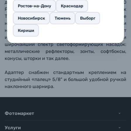
для AD200 / AD200 Pro), а также со вспышкой AD400
Ростов-на-Дону
Краснодар
Pro (байонет Godox). Маленькие вспышки (такие как
TT350 / V350) можно установить парой. Резиновые
Новосибирск
Тюмень
Выборг
накладки зажимов надежно фиксируют вспышку и
не царапают корпус. Байонет Bowens позволяет
Кириши
использовать с накамерными вспышками
широчайший спектр светоформирующих насадок:
металлические рефлекторы, зонты, софтбоксы,
конусы, шторки и так далее.
Адаптер снабжен стандартным креплением на
студийный «палец» 5/8" и большой удобной ручкой
наклонного шарнира.
Фотомаркет
Услуги