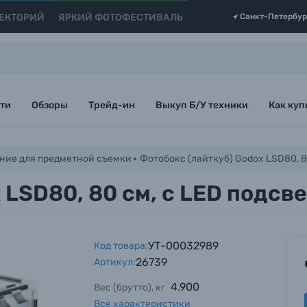
ЕКТОРИЙ
ЯРКИЙ ФОТОФЕСТИВАЛЬ
Санкт-Петербур
ти
Обзоры
Трейд-ин
Выкуп Б/У техники
Как куп
ние для предметной съемки
Фотобокс (лайткуб) Godox LSD80, 8
 LSD80, 80 см, с LED подсв
УТ-00032989
Код товара:
26739
Артикул:
4.900
Вес (брутто), кг
Все характеристики