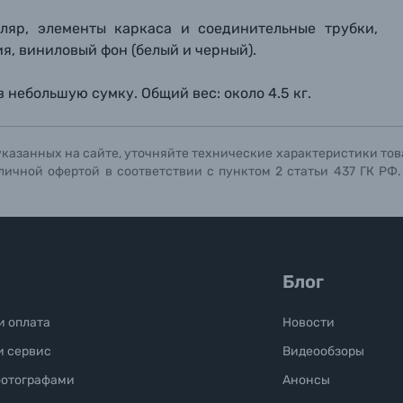
ографов
тляр, элементы каркаса и соединительные трубки,
Отправить вопрос
Отправить вопрос
Отправить вопрос
ия, виниловый фон (белый и черный).
 небольшую сумку. Общий вес: около 4.5 кг.
указанных на сайте, уточняйте технические характеристики тов
личной офертой в соответствии с пунктом 2 статьи 437 ГК РФ
Блог
и оплата
Новости
и сервис
Видеообзоры
фотографами
Анонсы