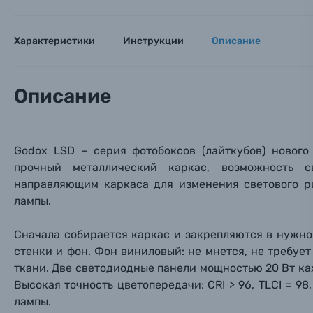
Тема 
Тема 
Тема 
Оставьте
Аксессуары для фото и видеокамер
Характеристики
Инструкции
Описание
Вами с 9:
Оптические приборы
Номер
Номер
Номер
Описание
Имя*
Электроника
Ваш в
Ваш в
Ваш в
Номер т
Godox LSD – серия фотобоксов (лайткубов) нового
Материалы
прочный металлический каркас, возможность 
направляющим каркаса для изменения светового р
Нажимая
Осветительное оборудование
лампы.
Фоторамки
Сначала собирается каркас и закрепляются в нужно
стенки и фон. Фон виниловый: не мнется, не требуе
Прик
Прик
Прик
ткани. Две светодиодные панели мощностью 20 Вт каж
Фотоальбомы
Высокая точность цветопередачи: CRI > 96, TLCI = 98
Нажи
Нажи
Нажи
лампы.