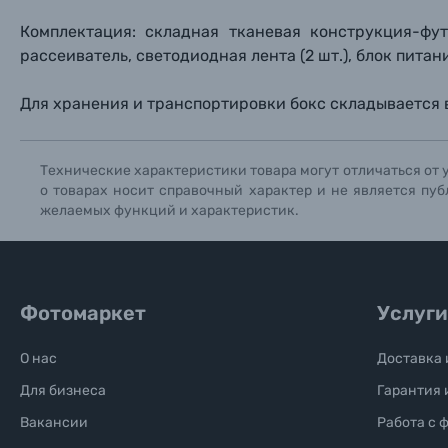
Книги о фотографии, альбомы известных фот
Комплектация: складная тканевая конструкция-фу
рассеиватель, светодиодная лента (2 шт.), блок питан
Солнцезащитные очки
Для хранения и транспортировки бокс складывается в
Б/У фототехника (Комиссионные товары)
Технические характеристики товара могут отличаться от 
Уценённые товары
о товарах носит справочный характер и не является пуб
желаемых функций и характеристик.
Фотомаркет
Услуги
О нас
Доставка 
Для бизнеса
Гарантия 
Вакансии
Работа с 