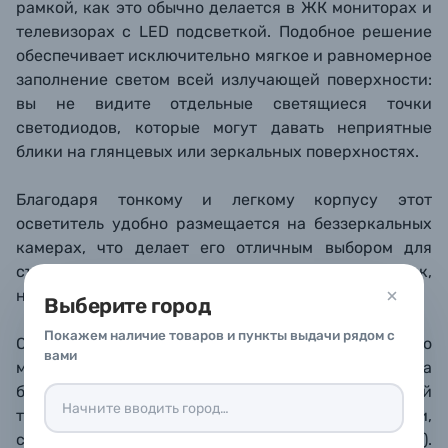
рамкой, как это обычно делается в ЖК мониторах и
телевизорах с LED подсветкой. Подобное решение
обеспечивает исключительно мягкое и
равномерное
заполнение светом всей излучающей
поверхности:
вы не видите отдельные светящиеся точки
светодиодов, которые могут давать неприятные
блики на глянцевых или зеркальных поверхностях.
Благодаря тонкому и легкому корпусу этот
осветитель удобно размещается на беззеркальных
камерах, что делает его отличным выбором для
съемок репортажей и мероприятий, таких как,
например, свадьбы, вечеринки и так далее.
Выберите город
Покажем наличие товаров и пункты выдачи рядом с
Осветители выпускаются в 2 вариантах по
вами
мощности: 10 и 22 Вт, а также делятся на
биколорные версии с изменяемой цветовой
температурой (2800-6500K) и на источники,
сбалансированные по дневному свету (5600К).