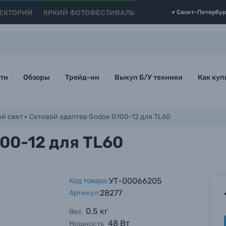
ЕКТОРИЙ
ЯРКИЙ ФОТОФЕСТИВАЛЬ
Санкт-Петербур
ти
Обзоры
Трейд-ин
Выкуп Б/У техники
Как куп
й свет
Сетевой адаптер Godox G100-12 для TL60
00-12 для TL60
УТ-00066205
Код товара:
28277
Артикул:
0.5 кг
Вес
48 Вт
Мощность