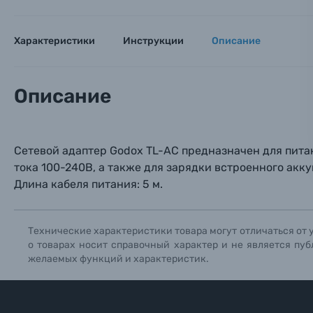
Электроника
Ваш в
Ваш в
Ваш в
Характеристики
Инструкции
Описание
Номер т
Материалы
Нажимая
Описание
Осветительное оборудование
Фоторамки
Сетевой адаптер Godox TL-AC предназначен для пита
Прик
Прик
Прик
тока 100-240В, а также для зарядки встроенного аккум
Фотоальбомы
Длина кабеля питания: 5 м.
Нажи
Нажи
Нажи
Книги о фотографии, альбомы известных фот
Технические характеристики товара могут отличаться от 
о товарах носит справочный характер и не является пуб
Солнцезащитные очки
желаемых функций и характеристик.
Б/У фототехника (Комиссионные товары)