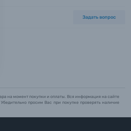
Задать вопрос
ных.
х данных.
х данных.
х данных.
ара на момент покупки и оплаты. Вся информация на сайте
. Убедительно просим Вас при покупке проверять наличие