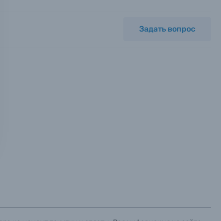
Задать вопрос
ных.
х данных.
х данных.
х данных.