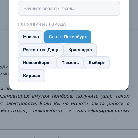
 телефона*
 телефона*
 телефона*
E-mail*
E-mail*
E-mail*
ПОПУЛЯРНЫЕ ГОРОДА
опрос*
опрос*
опрос*
Москва
Санкт-Петербург
елефона*
Ростов-на-Дону
Краснодар
 кнопку «
Оформить заказ
» я даю: Согласие на
обработку персональных дан
Новосибирск
Тюмень
Выборг
студийных вспышек Godox
DP800II, DP800III, DP800IIIV,
импульса: 8
00 Дж.
Кириши
Оформить заказ
 высоком напряжении, которое опасно для жизни.
репить файл
репить файл
репить файл
нденсаторах внутри прибора, получить удар током
т электросети. Если Вы не имеете опыта работы с
мая кнопку «
мая кнопку «
мая кнопку «
Отправить вопрос
Отправить вопрос
Отправить вопрос
» я даю: Согласие на
» я даю: Согласие на
» я даю: Согласие на
обработку персональны
обработку персональны
обработку персональны
обратитесь, пожалуйста, к квалифицированному
ографов
Отправить вопрос
Отправить вопрос
Отправить вопрос