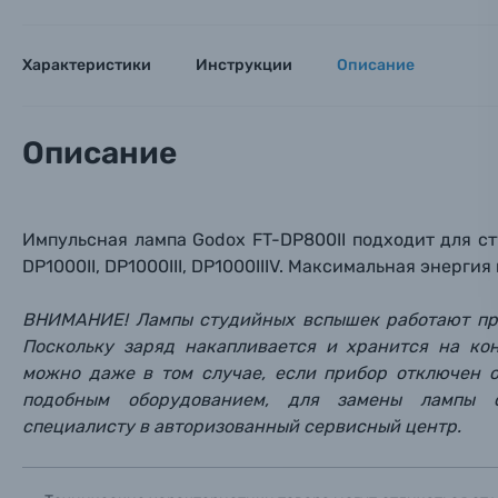
Оптические приборы
Номер
Номер
Номер
Имя*
Характеристики
Инструкции
Описание
Электроника
Ваш в
Ваш в
Ваш в
Номер т
Описание
Материалы
Нажимая
Осветительное оборудование
Импульсная лампа Godox FT-DP8
00II подходит для 
DP1000II, DP1000III, DP1000IIIV.
Максимальная энергия 
Фоторамки
ВНИМАНИЕ! Лампы студийных вспышек работают при
Прик
Прик
Прик
Фотоальбомы
Поскольку заряд накапливается и хранится на ко
можно даже в том случае, если прибор отключен о
Нажи
Нажи
Нажи
подобным оборудованием,
для замены лампы
Книги о фотографии, альбомы известных фот
специалисту в авторизованный сервисный центр.
Солнцезащитные очки