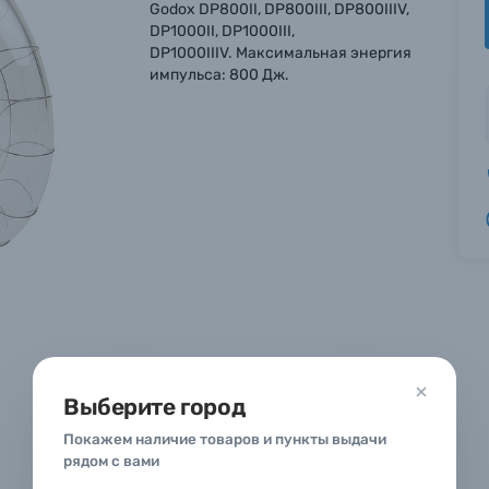
Godox DP800II, DP800III, DP800IIIV,
DP1000II, DP1000III,
DP1000IIIV. Максимальная энергия
импульса: 800 Дж.
вились вопросы?
вились вопросы?
вились вопросы?
тараемся ответить как можно скорее.
тараемся ответить как можно скорее.
тараемся ответить как можно скорее.
 Фамилия*
 Фамилия*
 Фамилия*
в 1 клик
Выберите город
вопроса*
вопроса*
вопроса*
 Ваш номер телефона для оформления заказа и мы свяже
Покажем наличие товаров и пункты выдачи
рядом с вами
00 до 21:00.