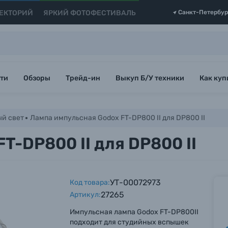
ЕКТОРИЙ
ЯРКИЙ ФОТОФЕСТИВАЛЬ
Санкт-Петербур
ти
Обзоры
Трейд-ин
Выкуп Б/У техники
Как куп
й свет
Лампа импульсная Godox FT-DP800 II для DP800 II
T-DP800 II для DP800 II
УТ-00072973
Код товара:
27265
Артикул:
Импульсная лампа Godox FT-DP800II
подходит для студийных вспышек