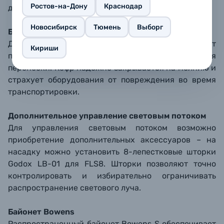
Ростов-на-Дону
Краснодар
достаточная вентиляция.
Новосибирск
Тюмень
Выборг
Безопасное хранение и транспортировка
Для безопасного хранения в комплект входит
Кириши
полужесткая сумка-кофр с двумя ручками для
переноски. Кофр надежно закрывается на молнию и
страхует оборудования от повреждения во время
транспортировки.
Дополнительное управление световым потоком
Для управления световым потоком возможно
приобретение дополнительных аксессуаров – на
насадку можно установить 8-лепестковые шторки
Godox LB-01 для FLS8. Шторки позволяют точно
контролировать и избирательно ограничивать
распространение светового луча.
Байонет Bowens
Распространенный байонет Bowens S обеспечивает