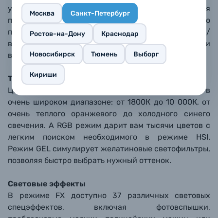
условиях при недостатке света флуоресцентная
Москва
Санкт-Петербург
подсветка кнопок делает их хорошо заметными, что
позволяет легко управлять осветителем: включать/
Ростов-на-Дону
Краснодар
выключать, изменять режимы, менять цвета и
Новосибирск
Тюмень
Выборг
выполнять другие действия.
Кириши
Тысячи ярких красок
Цветовая температура осветителя изменяется в
очень широком диапазоне: от 1800К до 10 000К, от
очень теплого оранжевого до холодного синего
свечения. А RGB режим дарит вам тысячи цветов с
легким поиском необходимого в режиме HSI.
Режим GEL симулирует желатиновые светофильтры,
позволяя быстро выбрать нужный оттенок.
Световые эффекты
В режиме FX доступно 37 различных световых
спецэффектов, включая фотовспышки,