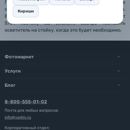
Прекрасный вариант для съемки динамичных
сюжетов, репортажей с места событий и так далее.
Кириши
В о
сновании рукоятки имеется гнездо под шпигот
5/8", поэтому вы сможете быстро поставить
осветитель на стойку, когда это будет необходимо.
Фотомаркет
Услуги
Блог
8-800-555-01-02
Почта для любых вопросов:
info@yarkiy.ru
Корпоративный отдел: