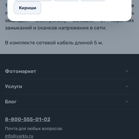
100 до 240 Вольт, поэтому может использоваться в
Кириши
любой точке земного шара. Предохранитель
защищает электронику вспышки от коротких
замыканий и скачков напряжения в сети.
В комплекте сетевой кабель длиной 5 м.
Фотомаркет
Услуги
Блог
8-800-555-01-02
Почта для любых вопросов:
info@yarkiy.ru