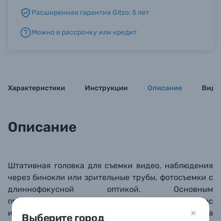
Расширенная гарантия Gitzo: 5 лет
Б/У фототехника (Комиссионные товары)
Можно в рассрочку или кредит
Уценённые товары
Характеристики
Инструкции
Описание
Виде
Описание
Штативная головка для съемки видео, наблюдения
через бинокли или зрительные трубы, фотосъемки с
длиннофокусной оптикой. Основным
преимуществом является исключительно малый вес
и компактность этой модели: благодаря им головка
Выберите город