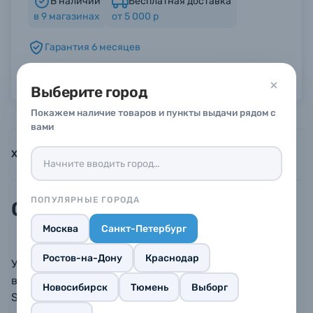
В наличии
Бесплатная доставка
в
9
магазинах
от 5 000 р
Б/У фототехника (Комиссионные товары)
Гарантия 6 месяцев
Можно в рассрочку или кредит
Уценённые товары
Выберите город
Покажем наличие товаров и пункты выдачи рядом с
вами
Характеристики
Инструкции
Описание
ПОПУЛЯРНЫЕ ГОРОДА
Описание
Москва
Санкт-Петербург
Ростов-на-Дону
Краснодар
Универсальная крышка для объективов c
веревочкой, подходит к объективам Canon, Nikon,
Новосибирск
Тюмень
Выборг
Sony, Samsung, Pentax, Olympus.