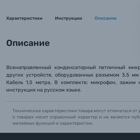
Оптические приборы
Номер
Номер
Номер
Имя*
Характеристики
Инструкции
Описание
Электроника
Ваш в
Ваш в
Ваш в
Номер т
Материалы
Описание
Нажимая
Осветительное оборудование
Всенаправленный конденсаторный петличный ми
Фоторамки
других устройств
, оборудованных разъемом 3.5 мм
Кабель 1,5 метра. В комплекте: микрофон, зажим 
Прик
Прик
Прик
инструкция на русском языке.
Фотоальбомы
Нажи
Нажи
Нажи
Книги о фотографии, альбомы известных фот
Технические характеристики товара могут отличаться от 
о товарах носит справочный характер и не является пуб
желаемых функций и характеристик.
Солнцезащитные очки