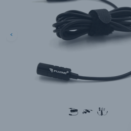
Каталог товаров
Цифровые фотоаппараты
Пленочные фотоаппараты
<
Фотокамеры моментальной печати
Поя
Поя
Поя
Мы пос
Мы пос
Мы пос
Видеокамеры
Объективы для фотоаппаратов
Имя и
Имя и
Имя и
Заказ 
Вспышки для фотоаппаратов
Тема 
Тема 
Тема 
Оставьте
Аксессуары для фото и видеокамер
Вами с 9: