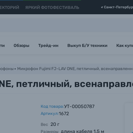
ЕКТОРИЙ
ЯРКИЙ ФОТОФЕСТИВАЛЬ
Санкт-Петербур
ти
Обзоры
Трейд-ин
Выкуп Б/У техники
Как куп
рофоны
Микрофон Fujimi FJ-LAV ONE, петличный, всенаправленн
NE, петличный, всенаправл
УТ-00050787
Код товара:
1672
Артикул:
20 г
Вес
длина кабеля 1.5 м
Размеры