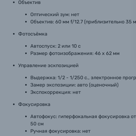
Объектив
Ваш в
Ваш в
Ваш в
Номер т
Оптический зум:
нет
Материалы
Объектив:
60 мм f/12.7 (приблизительно 35 
Нажимая
Осветительное оборудование
Фотосъёмка
Автоспуск:
2 или 10 с
Фоторамки
Размер фотоизображения:
46 х 62 мм
Прик
Прик
Прик
Управление эскпозицией
Фотоальбомы
Нажи
Нажи
Нажи
Выдержка:
1/2 - 1/250 с., электронное пр
Книги о фотографии, альбомы известных фот
Замер экспозиции:
авто (оценочный)
Экспокоррекция:
нет
Солнцезащитные очки
Фокусировка
Автофокус:
гиперфокальная фокусировка от 0
Б/У фототехника (Комиссионные товары)
50 см
Ручная фокусировка:
нет
Уценённые товары