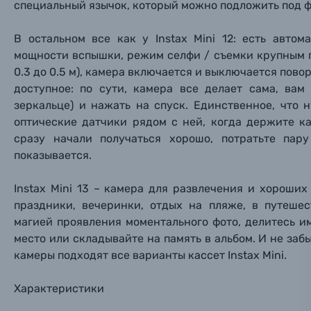
специальный язычок, который можно подложить под ф
Пленочные фотоаппараты
В остальном все как у
Instax Mini 12: есть авто
мощности вспышки, режим селфи / съемки крупным п
Фотокамеры моментальной печати
Поя
Поя
Поя
0.3 до 0.5 м), камера включается и выключается пово
доступное: по сути, камера все делает сама, вам
зеркальце) и нажать на спуск. Единственное, что
Мы пос
Мы пос
Мы пос
Видеокамеры
оптические датчики рядом с ней, когда держите ка
сразу начали получаться хорошо, потратьте пар
Объективы для фотоаппаратов
показывается.
Имя и
Имя и
Имя и
Заказ 
Вспышки для фотоаппаратов
Instax Mini 13 – камера для развлечения и хороших
Тема 
Тема 
Тема 
праздники, вечеринки, отдых на пляже, в путеше
Оставьте
магией проявления моментального фото, делитесь и
Аксессуары для фото и видеокамер
Вами с 9:
место или складывайте на память в альбом. И не заб
камеры подходят все варианты кассет
Instax Mini.
Оптические приборы
Номер
Номер
Номер
Имя*
Характеристики
Электроника