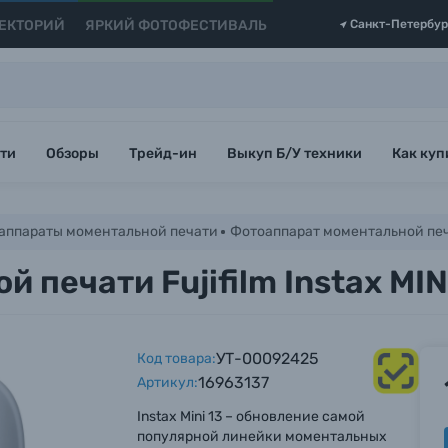
ЕКТОРИЙ
ЯРКИЙ ФОТОФЕСТИВАЛЬ
Санкт-Петербур
ти
Обзоры
Трейд-ин
Выкуп Б/У техники
Как куп
аппараты моментальной печати
Фотоаппарат моментальной печати
печати Fujifilm Instax MINI
УТ-00092425
Код товара:
16963137
Артикул:
Instax Mini 13 – обновление самой
популярной линейки моментальных