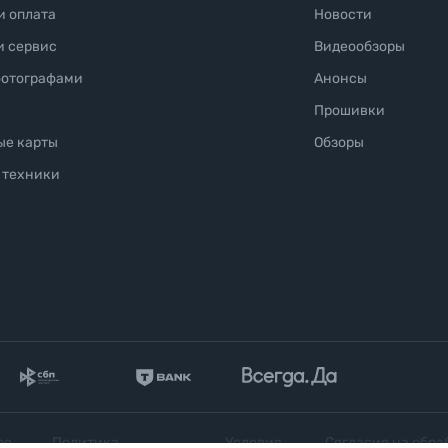
и оплата
Новости
и сервис
Видеообзоры
фотографами
Анонсы
Прошивки
ые карты
Обзоры
 техники
ое
Политика
Условия
Согласие на обра