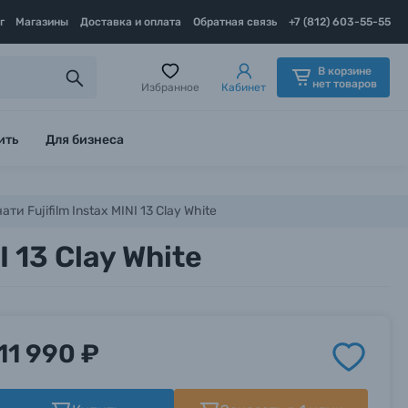
г
Магазины
Доставка и оплата
Обратная связь
+7 (812) 603-55-55
В корзине
нет товаров
Избранное
Кабинет
ить
Для бизнеса
 Fujifilm Instax MINI 13 Clay White
 13 Clay White
11 990 ₽