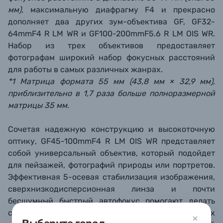
мм)
, максимальную диафрагму F4 и прекрасно
дополняет два других зум-объектива GF, GF32-
64mmF4 R LM WR и GF100-200mmF5.6 R LM OIS WR.
Набор из трех объективов предоставляет
фотографам широкий набор фокусных расстояний
для работы в самых различных жанрах.
*1 Матрица формата 55 мм (43,8 мм × 32,9 мм),
приблизительно в 1,7 раза больше полноразмерной
матрицы 35 мм.
Сочетая надежную конструкцию и высокоточную
оптику, GF45-100mmF4 R LM OIS WR представляет
собой универсальный объектив, который подойдет
для пейзажей, фотографий природы или портретов.
Эффективная 5-осевая стабилизация изображения,
сверхнизкодисперсионная линза и почти
бесшумный быстрый автофокус помогают делать
снимки в экстремальных и непредсказуемых