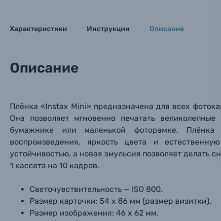
Вами с 9:
Оптические приборы
Номер
Номер
Номер
Характеристики
Инструкции
Описание
Имя*
Электроника
Описание
Ваш в
Ваш в
Ваш в
Номер т
Материалы
Нажимая
Плёнка «Instax Mini» предназначена для всех фотока
Осветительное оборудование
Она позволяет мгновенно печатать великолепные
бумажнике или маленькой фоторамке. Плёнка I
Фоторамки
воспроизведения, яркость цвета и естественну
устойчивостью, а новая эмульсия позволяет делать сн
Прик
Прик
Прик
Фотоальбомы
1 кассета на 10 кадров.
Нажи
Нажи
Нажи
Светочувствительность — ISO 800.
Книги о фотографии, альбомы известных фот
Размер карточки: 54 х 86 мм (размер визитки).
Размер изображения: 46 х 62 мм.
Солнцезащитные очки