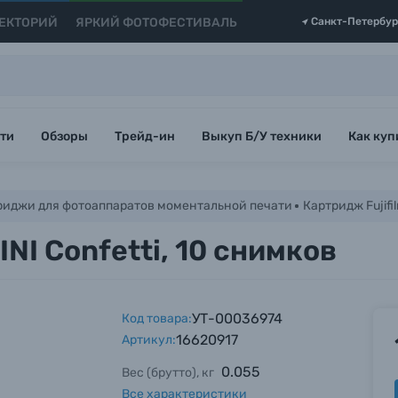
ЕКТОРИЙ
ЯРКИЙ ФОТОФЕСТИВАЛЬ
Санкт-Петербур
ти
Обзоры
Трейд-ин
Выкуп Б/У техники
Как куп
риджи для фотоаппаратов моментальной печати
Картридж Fujifil
INI Confetti, 10 снимков
УТ-00036974
Код товара:
16620917
Артикул:
0.055
Вес (брутто), кг
Все характеристики