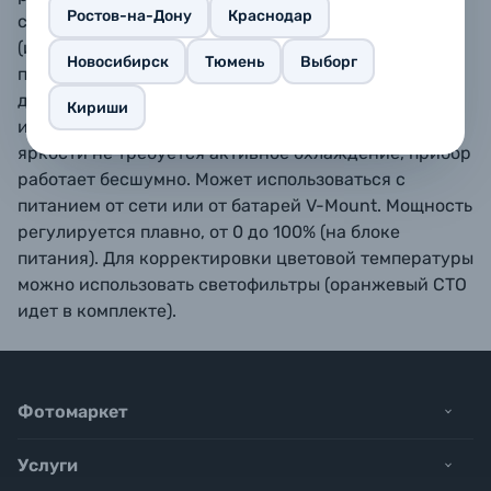
Ростов-на-Дону
Краснодар
светодиода мощностью 50 Вт. Фокусировка
(изменение угла освещения) осуществляется
Новосибирск
Тюмень
Выборг
поворотом кольца на корпусе. Хорошо работает
даже на значительном расстоянии. Благодаря
Кириши
использованию светодиодов при столь высокой
яркости не требуется активное охлаждение, прибор
работает бесшумно. Может использоваться с
питанием от сети или от батарей V-Mount. Мощность
регулируется плавно, от 0 до 100% (на блоке
питания). Для корректировки цветовой температуры
можно использовать светофильтры (оранжевый CTO
идет в комплекте).
Фотомаркет
Услуги