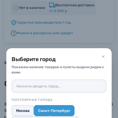
Бесплатная доставка
Нет в наличии
от 5 000 р
Б/У фототехника (Комиссионные товары)
Гарантия производителя 1 год
Уценённые товары
Можно в рассрочку или кредит
Выберите город
Характеристики
Инструкции
Описание
Покажем наличие товаров и пункты выдачи рядом с
вами
Описание
ПОПУЛЯРНЫЕ ГОРОДА
Фокусируемый точечный (спот) осветитель с линзой
Френеля, обеспечивающей эффективное
Москва
Санкт-Петербург
равномерное распределение света от большого