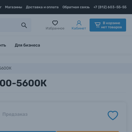
г
Магазины
Доставка и оплата
Обратная связь
+7 (812) 603-55-55
В корзине
нет товаров
Избранное
Кабинет
ить
Для бизнеса
-5600К
3200-5600К
Предзаказ