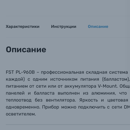
Оптические приборы
Номер
Номер
Номер
Имя*
Электроника
Характеристики
Инструкции
Описание
Ваш в
Ваш в
Ваш в
Номер т
Материалы
Описание
Нажимая
Осветительное оборудование
FST PL-960B – профессиональная складная система 
Фоторамки
каждой) с одним источником питания (балластом)
питанием от сети или от аккумулятора V-Mount. Обща
Прик
Прик
Прик
Фотоальбомы
панелей и балласта выполнен из алюминия, что
теплоотвод без вентилятора. Яркость и цветова
Нажи
Нажи
Нажи
одновременно. Прибор можно подключить с сети DMX
Книги о фотографии, альбомы известных фот
осветителем.
Солнцезащитные очки