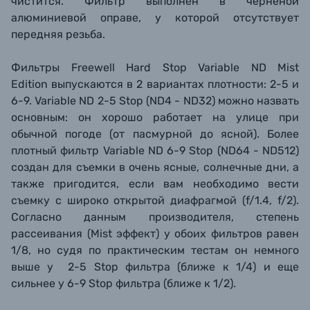
чистится. Фильтр выполнен в черненой
алюминиевой оправе, у которой отсутствует
передняя резьба.
Фильтры Freewell Hard Stop Variable ND Mist
Edition выпускаются в 2 вариантах плотности: 2-5 и
6-9. Variable ND 2-5 Stop (ND4 - ND32) можно назвать
основным: он хорошо работает на улице при
обычной погоде (от пасмурной до ясной). Более
плотный фильтр Variable ND 6-9 Stop (ND64 - ND512)
создан для съемки в очень ясные, солнечные дни, а
также пригодится, если вам необходимо вести
съемку с широко открытой диафрагмой (f/1.4, f/2).
Согласно данным производителя, степень
рассеивания (Mist эффект) у обоих фильтров равен
1/8, но судя по практическим тестам он немного
выше у
2-5 Stop
фильтра (ближе к 1/4) и еще
сильнее у 6
-9 Stop фильтра (ближе к 1/2).