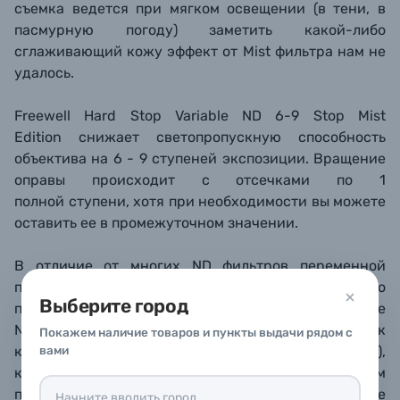
съемка ведется при мягком освещении (в тени, в
пасмурную погоду) заметить какой-либо
сглаживающий кожу эффект от Mist фильтра нам не
удалось.
Freewell Hard Stop Variable ND 6-9 Stop Mist
Edition
снижает светопропускную способность
объектива на 6 - 9 ступеней экспозиции. Вращение
оправы происходит с отсечками по 1
полной ступени, хотя при необходимости вы можете
оставить ее в промежуточном значении.
В отличие от многих ND фильтров переменной
плоскости (так сказать, Vario ND «первого
Выберите город
поколения»), Freewell Hard Stop Variable
ND свободны от такого артефакта как
Покажем наличие товаров и пункты выдачи рядом с
вами
крестообразное затемнение (кросс-поляризация),
которая раньше являлась серьезным аргументом
против использования Vario ND фильтров. Также