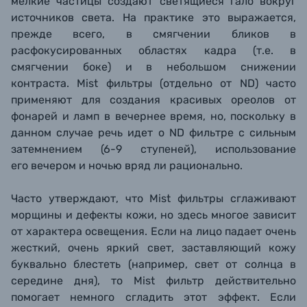
мелкие частицы создают светящиеся гало вокруг
источников света. На практике это выражается,
прежде всего, в смягчении бликов в
расфокусированных областях кадра (т.е. в
смягчении боке) и в небольшом снижении
контраста. Mist фильтры (отдельно от ND) часто
применяют для создания красивых ореолов от
фонарей и ламп в вечернее время, но, поскольку в
данном случае речь идет о ND фильтре
с сильным
затемнением (6-9 ступеней)
,
использование
его
вечером и ночью
вряд ли рационально.
Часто утверждают, что Mist фильтры
сглаживают
морщины и дефекты кожи, но здесь многое зависит
от характера освещения. Если на лицо падает очень
жесткий, очень яркий свет, заставляющий кожу
буквально блестеть (например, свет от солнца в
середине дня), то Mist фильтр действительно
помогает немного сгладить этот эффект. Если