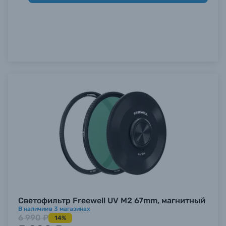
Б/У фототехника (Комиссионные товары)
Уценённые товары
Светофильтр Freewell UV M2 67mm, магнитный
В наличии
в
3
магазинах
6 990 ₽
14%