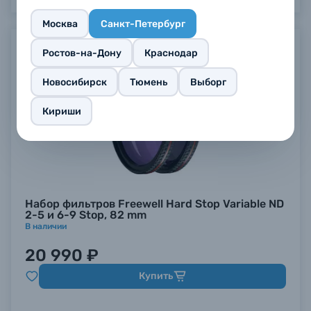
Москва
Санкт-Петербург
Ростов-на-Дону
Краснодар
Новосибирск
Тюмень
Выборг
Кириши
Набор фильтров Freewell Hard Stop Variable ND
2-5 и 6-9 Stop, 82 mm
В наличии
20 990 ₽
Купить