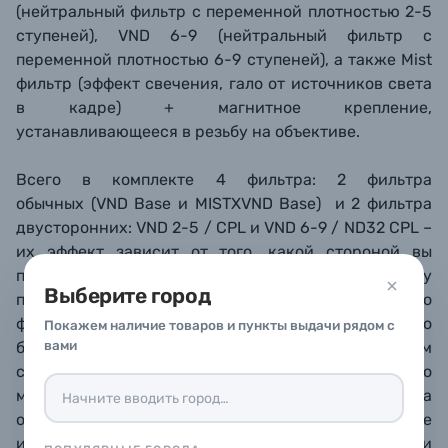
(нейтральный фильтр с переменной плотностью 2-5
ступеней), VND 6-9 (нейтральный фильтр с
переменной плотностью 6-9 ступеней), а также Mist
фильтр (эффект свечения, гало от источников света
в кадре) + магнитное крепление,
устанавливающееся в резьбу на объективе.
Всего в комплекте 4 фильтра: 2 фильтра
обычных
(VND Base и MISTXVND Base) и 2 фильтра
двусторонних:
VND 2-5 / CPL и VND 6-9 / ND32 CPL –
их эффект зависит от того, какой стороной вы
поставите их в крепление. Благодаря 18-слойному
Выберите город
просветляющему покрытию каждого
фильтра практически исключаются какие-либо
Покажем наличие товаров и пункты выдачи рядом с
вами
блики или ореолы, вызываемые переотражением
света между поверхностями, поэтому вы легко
можете использовать 2 или 3 фильтра
одновременно. Благодаря тонкой оправе также
исключается эффект виньетирования со всеми