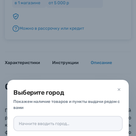
в
1
магазине
от 5 000 р
Б/У фототехника (Комиссионные товары)
Можно в рассрочку или кредит
Уценённые товары
Характеристики
Инструкции
Описание
Описание
Выберите город
Покажем наличие товаров и пункты выдачи рядом с
вами
Премиальный традиционный фотоальбом ручной
работы с обложкой, выполненной из одного целого
куска натуральной кожи. Позволяет размещать
фотографии любого формата и свободно