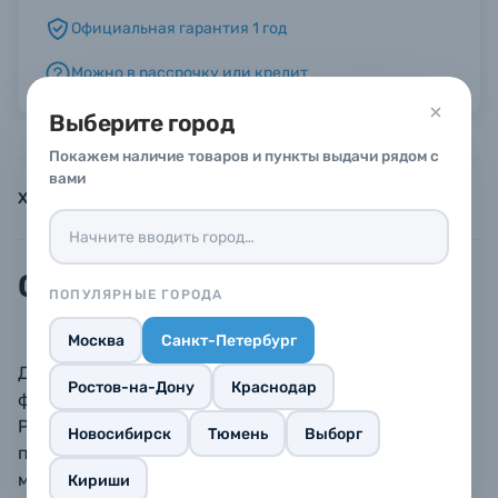
Официальная гарантия 1 год
Б/У фототехника (Комиссионные товары)
Можно в рассрочку или кредит
Выберите город
Уценённые товары
Покажем наличие товаров и пункты выдачи рядом с
вами
Характеристики
Инструкции
Описание
Описание
ПОПУЛЯРНЫЕ ГОРОДА
Москва
Санкт-Петербург
Данный вид рефлекторов получил признание
Ростов-на-Дону
Краснодар
фотографов - портретистов во всех жанрах съемки.
Рефлектор изготовлен из металла. Кайма по краю
Новосибирск
Тюмень
Выборг
предназначена для установки различных
модификаторов, в комплекте тканевый
Кириши