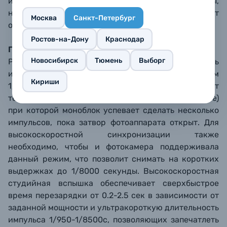
и пилотного света, задавать режимы работы,
находясь на расстоянии до 40 метров от
Москва
Санкт-Петербург
осветительного прибора.
Ростов-на-Дону
Краснодар
Гибкая настройка параметров
Новосибирск
Тюмень
Выборг
Ручной режим М позволяет установить мощность
импульса диапазоне 8 стопов от 1/128 до 1/1 с шагом
Кириши
1/3 стопа. Вспышка автоматически поддерживает
технологию HSS (High-Speed Sync)/ FP (fast pulse)
при которой моноблок успевает сделать несколько
импульсов, пока затвор фотоаппарата открыт. Для
высокоскоростной синхронизации также
необходимо, чтобы и фотокамера поддерживала
данный режим, что позволит снимать на коротких
выдержках до 1/8000 секунды. Высокоскоростная
студийная вспышка обеспечивает сверхбыстрое
время перезарядки от 0.2-2.5 сек в зависимости от
заданной мощности и ультракороткую длительность
импульса 1/950-1/8500с, позволяющих запечатлеть