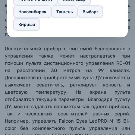
кнопками увеличения и уменьшения параметра.
Новосибирск
Тюмень
Выборг
Текущие параметры отображаются на ярком ЖК-
дисплее и сохраняются даже после выключения
Кириши
устройства. Пользователь легко вернется к работе
после перерыва без перенастройки света.
Осветительный прибор с системой беспроводного
управления также может настраиваться при
помощи пульта дистанционного управления RC-01
на расстоянии 30 метров на 99 каналах.
Дополнительно приобретаемый пульт ДУ включает и
выключает осветитель, регулирует яркость и
цветовую температуру. На экране пульта
отобразятся текущие параметры. Благодаря пульту
ДУ, можно задавать параметры как одного прибора,
так и нескольких осветителей разных серий.
Например, управлять Falcon Eyes LedPRO-M 15 Bi-
color без комплектного пульта управления или