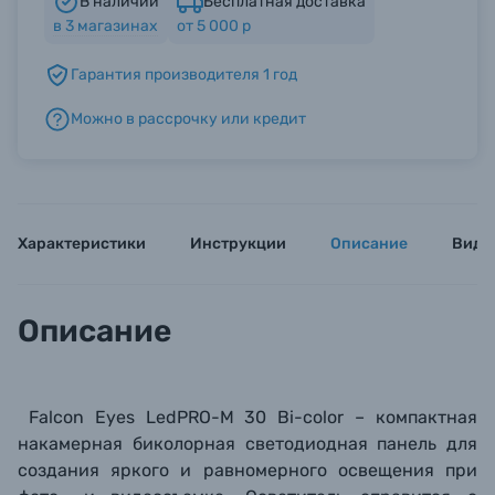
В наличии
Бесплатная доставка
в
3
магазинах
от 5 000 р
Б/У фототехника (Комиссионные товары)
Гарантия производителя 1 год
Можно в рассрочку или кредит
Уценённые товары
Характеристики
Инструкции
Описание
Виде
Описание
Falcon Eyes LedPRO-M 30 Bi-color – компактная
накамерная биколорная светодиодная панель для
создания яркого и равномерного освещения при