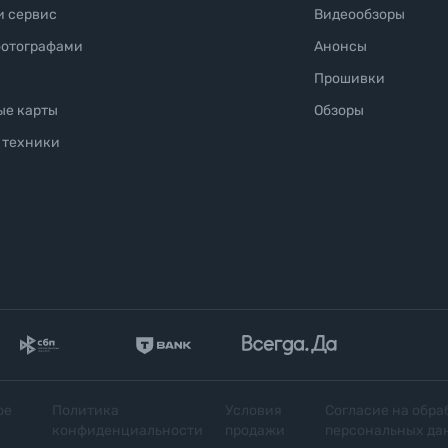
и сервис
Видеообзоры
фотографами
Анонсы
Прошивки
ые карты
Обзоры
 техники
ое
Политика
Условия
Согласие на обра
конфиденциальности
продажи
персональных да