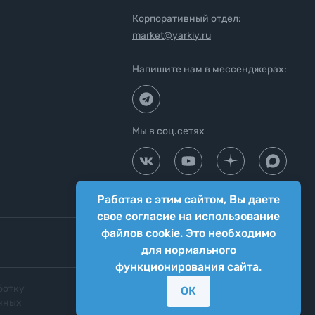
Корпоративный отдел:
market@yarkiy.ru
Напишите нам в мессенджерах:
Мы в соц.сетях
Работая с этим сайтом, Вы даете
свое согласие на использование
файлов cookie. Это необходимо
для нормального
функционирования сайта.
ботку
Согласие на передачу персональных
ОК
нных
данных третьим лицам