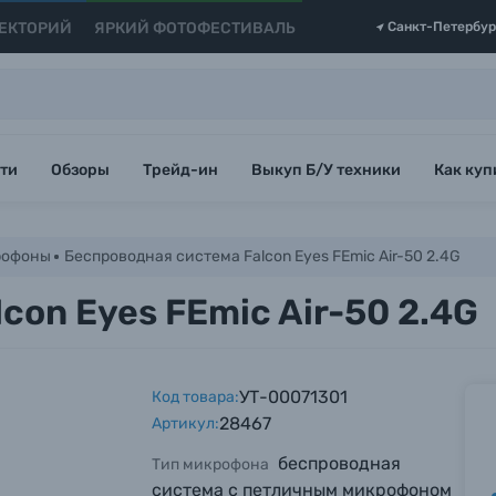
ЕКТОРИЙ
ЯРКИЙ ФОТОФЕСТИВАЛЬ
Санкт-Петербур
ти
Обзоры
Трейд-ин
Выкуп Б/У техники
Как куп
рофоны
Беспроводная система Falcon Eyes FEmic Air-50 2.4G
con Eyes FEmic Air-50 2.4G
УТ-00071301
Код товара:
28467
Артикул:
беспроводная
Тип микрофона
система с петличным микрофоном