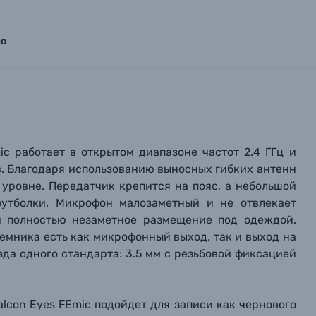
ео
c работает в открытом диапазоне частот 2.4 ГГц и
в. Благодаря использованию выносных гибких антенн
уровне. Передатчик крепится на пояс, а небольшой
футболки. Микрофон малозаметный и не отвлекает
и полностью незаметное размещение под одеждой.
иемника есть как микрофонный выход, так и выход на
вились вопросы?
вились вопросы?
вились вопросы?
зда одного стандарта: 3.5 мм с резьбовой фиксацией
тараемся ответить как можно скорее.
тараемся ответить как можно скорее.
тараемся ответить как можно скорее.
alcon Eyes FEmic подойдет для записи как чернового