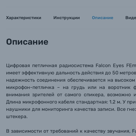
Характеристики
Инструкции
Описание
Вид
Описание
Каталог товаров
Цифровая петличная радиосистема Falcon Eyes FEmi
Цифровые фотоаппараты
имеет эффективную дальность действия до 50 метро
надежность соединения обеспечивается на высоком 
Пленочные фотоаппараты
микрофон-петличка – на грудь или на воротник 
внимания зрителей от самого спикера, возможно 
Длина микрофонного кабеля стандартная: 1.2 м. У пр
Фотокамеры моментальной печати
Поя
Поя
Поя
наушники для мониторинга качества записи. Все гне
штекера.
Мы пос
Мы пос
Мы пос
Видеокамеры
В зависимости от требований к качеству звучания, F