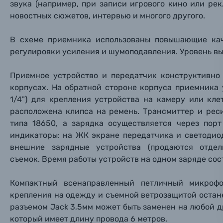
Объективы для фотоаппаратов
звука (например, при записи игрового кино или рек
Имя и
Имя и
Имя и
новостных сюжетов, интервью и многого другого.
Заказ 
Вспышки для фотоаппаратов
В схеме приемника использованы повышающие кач
Тема 
Тема 
Тема 
Оставьте
регулировки усиления и шумоподавления. Уровень вы
Аксессуары для фото и видеокамер
Вами с 9:
Приемное устройство и передатчик конструктивно
Оптические приборы
корпусах. На обратной стороне корпуса приемника
Номер
Номер
Номер
1/4") для крепления устройства на камеру или кле
Имя*
расположена клипса на ремень. Трансмиттер и рес
Электроника
типа 18650, а зарядка осуществляется через пор
Ваш в
Ваш в
Ваш в
индикаторы: на ЖК экране передатчика и светодио
Номер т
Материалы
внешние зарядные устройства (продаются отдел
съемок. Время работы устройств на одном заряде сос
Нажимая
Осветительное оборудование
Компактный всенаправленный петличный микрофо
крепления на одежду и съемной ветрозащитой остан
Фоторамки
разъемом Jack 3,5мм может быть заменен на любой д
который имеет длину провода 6 метров.
Прик
Прик
Прик