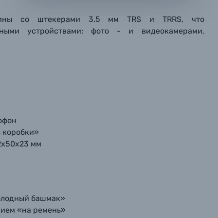
лины со штекерами 3.5 мм TRS и TRRS, что
мая кнопку «
мая кнопку «
мая кнопку «
Отправить вопрос
Отправить вопрос
Отправить вопрос
» я даю: Согласие на
» я даю: Согласие на
» я даю: Согласие на
обработку персональны
обработку персональны
обработку персональны
чными устройствами: фото - и видеокамерами,
ографов
Отправить вопрос
Отправить вопрос
Отправить вопрос
офон
з коробки»
2х50х23 мм
холодный башмак»
ием «на ремень»