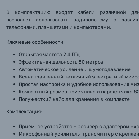
Фотоальбомы
В комплектацию входят кабели различной д
Нажи
Нажи
Нажи
позволяет использовать радиосистему с разли
Книги о фотографии, альбомы известных фот
телефонами, планшетами и компьютерами.
Солнцезащитные очки
Ключевые особенности
Открытая частота 2.4 ГГц
Б/У фототехника (Комиссионные товары)
Эффективная дальность 50 метров.
Автоматическое усиление и шумоподавление
Уценённые товары
Всенаправленный петличный электретный микр
Простая настройка и удобное использование «и
Компактный размер приемника и передатчика 8
Полужесткий кейс для хранения в комплекте
Комплектация:
Приемное устройство – ресивер c адаптером «
Микрофонный усилитель-трансмиттер с креплен