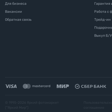
Для бизнеса
Гарантия 
Вакансии
Работа с 
Обратная связь
Трейд-ин
Подарочн
Выкуп Б/У
© 1995-
2026
Яркий фотомаркет
Пользовательск
("Яркий Мир")
соглашение