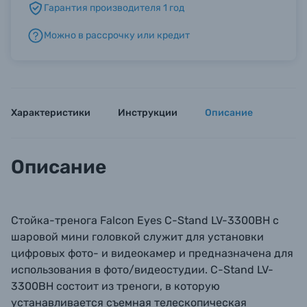
Гарантия производителя 1 год
Можно в рассрочку или кредит
Б/У фототехника (Комиссионные товары)
Уценённые товары
Характеристики
Инструкции
Описание
Описание
Стойка-тренога Falcon Eyes C-Stand LV-3300BH с
шаровой мини головкой служит для установки
цифровых фото- и видеокамер и предназначена для
использования в фото/видеостудии. C-Stand LV-
3300BH состоит из треноги, в которую
устанавливается cъемная телескопическая