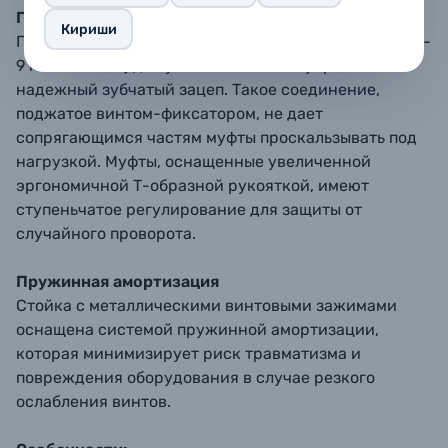
Поворотные муфты
Кириши
Поворотная муфта с тремя отверстиями (Ø16 мм, Ø8-
9 мм, Ø4-6 мм) для установки аксессуаров имеет
надежный зубчатый зацеп. Такое соединение,
поджатое винтом-фиксатором, не дает
сопрягающимся частям муфты проскальзывать под
нагрузкой. Муфты, оснащенные увеличенной
эргономичной Т-образной рукояткой, имеют
ступеньчатое регулирование для защиты от
случайного проворота.
Пружинная амортизация
Стойка с металлическими винтовыми зажимами
оснащена системой пружинной амортизации,
которая минимизирует риск травматизма и
повреждения оборудования в случае резкого
ослабления винтов.