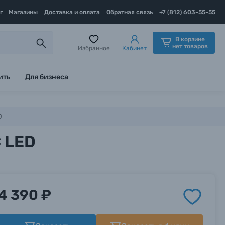
г
Магазины
Доставка и оплата
Обратная связь
+7 (812) 603-55-55
В корзине
нет товаров
Избранное
Кабинет
ить
Для бизнеса
D
C LED
4 390 ₽