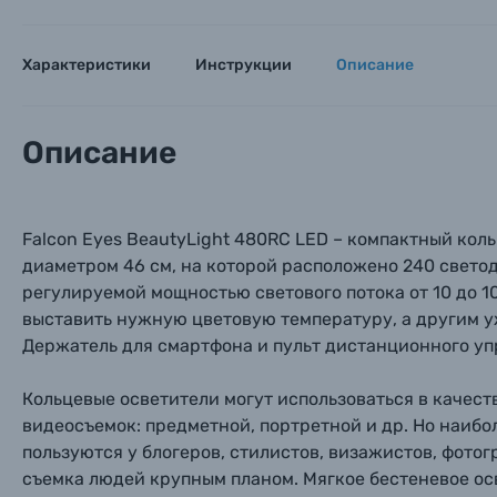
Характеристики
Инструкции
Описание
Описание
Falcon Eyes BeautyLight 480RC LED – компактный кол
диаметром 46 см, на которой расположено 240 светод
Каталог товаров
регулируемой мощностью светового потока от 10 до 1
выставить нужную цветовую температуру, а другим у
Цифровые фотоаппараты
Держатель для смартфона и пульт дистанционного уп
Пленочные фотоаппараты
Кольцевые осветители могут использоваться в качест
видеосъемок: предметной, портретной и др. Но наиб
пользуются у блогеров, стилистов, визажистов, фотог
Фотокамеры моментальной печати
Поя
Поя
Поя
съемка людей крупным планом. Мягкое бестеневое ос