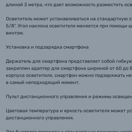
длиной 3 метра, что дает возможность разместить осв
Фоторамки
Осветитель может устанавливаться на стандартную с
Прик
Прик
Прик
Фотоальбомы
5/8”. Угол наклона осветителя меняется при помощи
винтом.
Нажи
Нажи
Нажи
Книги о фотографии, альбомы известных фот
Установка и подзарядка смартфона
Солнцезащитные очки
Держатель для смартфона представляет собой гибкую
закреплен адаптер для смартфона шириной от 60 до 
Б/У фототехника (Комиссионные товары)
корпусе осветителя, смартфон можно подзаряжать не
в самый неподходящий момент.
Уценённые товары
Пульт дистанционного управления и режимы освеще
Цветовая температура и яркость осветителя может у
дистанционного управления.
Для быстрого перехода к стандартным режимам цвето