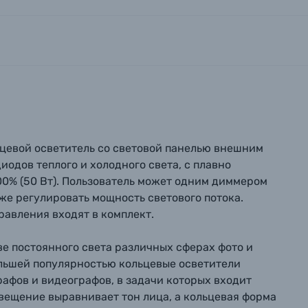
ьцевой осветитель со световой панелью внешним
иодов теплого и холодного света, с плавно
00% (50 Вт). Пользователь может одним диммером
же регулировать мощность светового потока.
равления входят в комплект.
ве постоянного света различных сферах фото и
ольшей популярностью кольцевые осветители
рафов и видеографов, в задачи которых входит
вились вопросы?
вились вопросы?
вились вопросы?
вещение выравнивает тон лица, а кольцевая форма