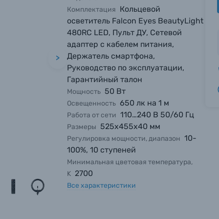
Кольцевой
Комплектация
осветитель Falcon Eyes BeautyLight
480RC LED, Пульт ДУ, Сетевой
адаптер с кабелем питания,
Держатель смартфона,
>
Руководство по эксплуатации,
Гарантийный талон
50 Вт
Мощность
650 лк на 1 м
Освещенность
110…240 В 50/60 Гц
Работа от сети
525х455х40 мм
Размеры
10-
Регулировка мощности, диапазон
100%, 10 ступеней
Минимальная цветовая температура,
2700
K
Все характеристики