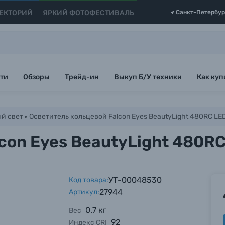
ЕКТОРИЙ
ЯРКИЙ ФОТОФЕСТИВАЛЬ
Санкт-Петербур
ти
Обзоры
Трейд-ин
Выкуп Б/У техники
Как куп
й свет
Осветитель кольцевой Falcon Eyes BeautyLight 480RC LE
con Eyes BeautyLight 480R
УТ-00048530
Код товара:
27944
Артикул:
0.7 кг
Вес
92
Индекс CRI