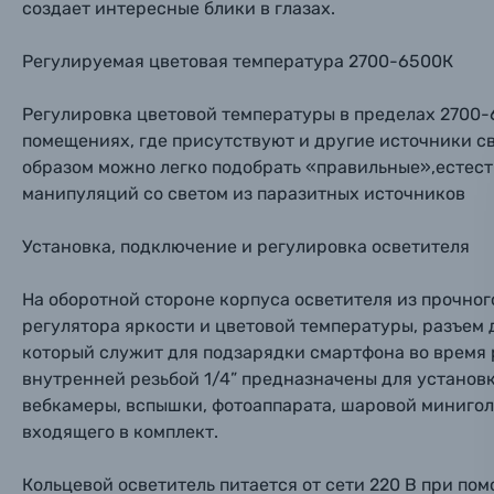
создает интересные блики в глазах.
Мы пос
Мы пос
Мы пос
Видеокамеры
Регулируемая цветовая температура 2700-6500К
Объективы для фотоаппаратов
Имя и
Имя и
Имя и
Регулировка цветовой температуры в пределах 2700-
Заказ 
помещениях, где присутствуют и другие источники с
Вспышки для фотоаппаратов
образом можно легко подобрать «правильные»,естест
Тема 
Тема 
Тема 
манипуляций со светом из паразитных источников
Оставьте
Аксессуары для фото и видеокамер
Вами с 9:
Установка, подключение и регулировка осветителя
Оптические приборы
Номер
Номер
Номер
На оборотной стороне корпуса осветителя из прочно
Имя*
регулятора яркости и цветовой температуры, разъем 
Электроника
который служит для подзарядки смартфона во время 
Ваш в
Ваш в
Ваш в
внутренней резьбой 1/4” предназначены для установ
Номер т
Материалы
вебкамеры, вспышки, фотоаппарата, шаровой минигол
входящего в комплект.
Нажимая
Осветительное оборудование
Кольцевой осветитель питается от сети 220 В при по