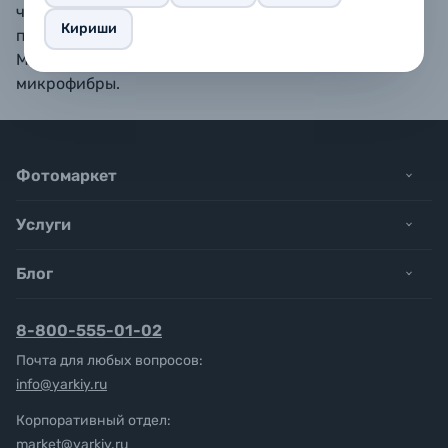
чехол полностью. В комплекте идет съемный
Кириши
плечевой ремень, регулируемый по длине.
Материалы: искусственная кожа, подкладка из
микрофибры.
Фотомаркет
Услуги
Блог
8-800-555-01-02
Почта для любых вопросов:
info@yarkiy.ru
Корпоративный отдел:
market@yarkiy.ru