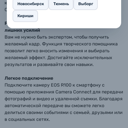
кадре, чтобы запечатлеть нужный момент.
Новосибирск
Тюмень
Выборг
Сохраняйте фокус и снимайте идеальные моменты
Кириши
Раскройте свой творческий потенциал без
лишних усилий
Вам не нужно быть экспертом, чтобы получить
желаемый кадр. Функция творческого помощника
позволит легко вносить изменения и выбирать
желаемый эффект. Достигайте исключительных
результатов и развивайте свои навыки.
Легкое подключение
Подключите камеру EOS R100 к смартфону с
помощью приложения Camera Connect для передачи
фотографий и видео и удаленной съемки. Благодаря
автоматической передаче вы сможете легко
делиться своими событиями с семьей, друзьями или
в социальных сетях.