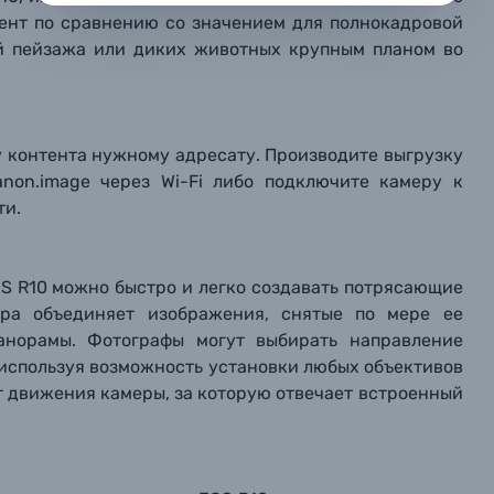
репить файл
репить файл
репить файл
иент по сравнению со значением для полнокадровой
ей пейзажа или диких животных крупным планом во
мая кнопку «
мая кнопку «
мая кнопку «
Отправить вопрос
Отправить вопрос
Отправить вопрос
» я даю: Согласие на
» я даю: Согласие на
» я даю: Согласие на
обработку персональны
обработку персональны
обработку персональны
ографов
Отправить вопрос
Отправить вопрос
Отправить вопрос
ку контента нужному адресату. Производите выгрузку
non.image через Wi-Fi либо подключите камеру к
ти.
S R10 можно быстро и легко создавать потрясающие
ера объединяет изображения, снятые по мере ее
панорамы. Фотографы могут выбирать направление
, используя возможность установки любых объективов
от движения камеры, за которую отвечает встроенный