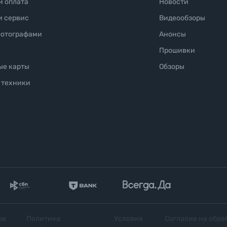
и оплата
Новости
и сервис
Видеообзоры
фотографами
Анонсы
Прошивки
ые карты
Обзоры
 техники
ое
Политика
Условия
Согласие на обра