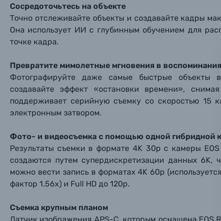
Объективы для фотоаппаратов
Сосредоточьтесь на объекте
Имя и
Имя и
Имя и
Точно отслеживайте объекты и создавайте кадры макс
Она использует ИИ с глубинным обучением для рас
Заказ 
Вспышки для фотоаппаратов
точке кадра.
Тема 
Тема 
Тема 
Оставьте
Аксессуары для фото и видеокамер
Превратите мимолетные мгновения в воспоминания
Вами с 9:
Фотографируйте даже самые быстрые объекты 
создавайте эффект «остановки времени», снима
Оптические приборы
Номер
Номер
Номер
поддерживает серийную съемку со скоростью 15 к
Имя*
электронным затвором.
Электроника
Фото- и видеосъемка с помощью одной гибридной 
Ваш в
Ваш в
Ваш в
Номер т
Материалы
Результаты съемки в формате 4K 30p с камеры EOS
создаются путем супердискретизации данных 6K, ч
Нажимая
можно вести запись в форматах 4K 60p (используетс
Осветительное оборудование
фактор 1.56х) и Full HD до 120p.
Фоторамки
Съемка крупным планом
Датчик изображения APS-C, которым оснащена EOS R1