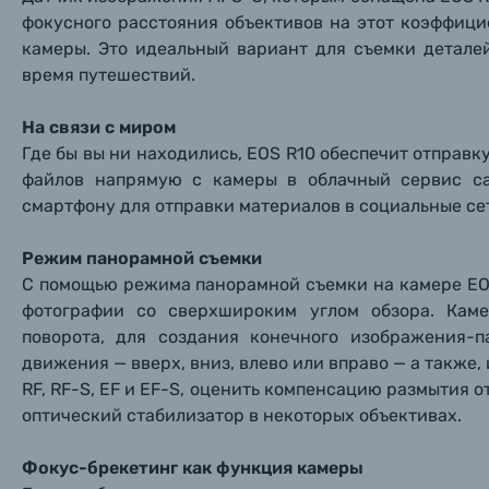
Прик
Прик
Прик
Фотоальбомы
фокусного расстояния объективов на этот коэффиц
камеры. Это идеальный вариант для съемки детал
Нажи
Нажи
Нажи
время путешествий.
Книги о фотографии, альбомы известных фот
На связи с миром
Солнцезащитные очки
Где бы вы ни находились, EOS R10 обеспечит отправ
файлов напрямую с камеры в облачный сервис ca
смартфону для отправки материалов в социальные се
Б/У фототехника (Комиссионные товары)
Режим панорамной съемки
Уценённые товары
С помощью режима панорамной съемки на камере EO
фотографии со сверхшироким углом обзора. Кам
поворота, для создания конечного изображения-
движения — вверх, вниз, влево или вправо — а также
RF, RF-S, EF и EF-S, оценить компенсацию размытия 
оптический стабилизатор в некоторых объективах.
Фокус-брекетинг как функция камеры