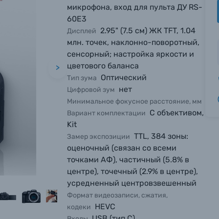
микрофона, вход для пульта ДУ RS-
60E3
2.95" (7.5 см) ЖК TFT, 1.04
Дисплей
млн. точек, наклонно-поворотный,
сенсорный; настройка яркости и
цветового баланса
>
Оптический
Тип зума
нет
Цифровой зум
Минимальное фокусное расстояние, мм
С объективом,
Вариант комплектации
Kit
TTL, 384 зоны:
Замер экспозиции
оценочный (связан со всеми
точками АФ), частичный (5.8% в
центре), точечный (2.9% в центре),
усредненный центровзвешенный
Формат видеозаписи, сжатия,
HEVC
кодеки
USB (тип C)
Входы