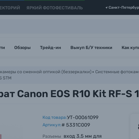
ЕКТОРИЙ
ЯРКИЙ ФОТОФЕСТИВАЛЬ
Санкт-Петербур
ти
Обзоры
Трейд-ин
Выкуп Б/У техники
Как куп
камеры со сменной оптикой (беззеркалки)
Системные фотокам
IS STM
т Canon EOS R10 Kit RF-S 
УТ-00061099
Код товара:
# 5331C009
Артикул:
вход 3.5 мм для
Разъемы