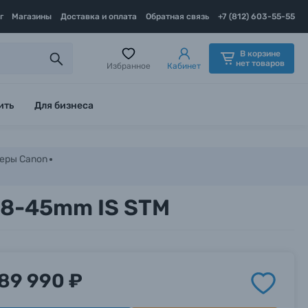
г
Магазины
Доставка и оплата
Обратная связь
+7 (812) 603-55-55
В корзине
нет товаров
Избранное
Кабинет
ить
Для бизнеса
еры Canon
18-45mm IS STM
89 990 ₽