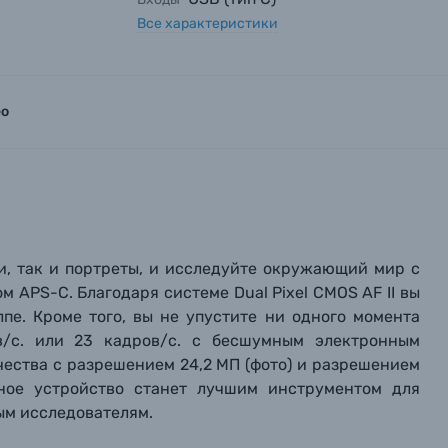
Все характеристики
ео
и, так и портреты, и исследуйте окружающий мир с
 APS-C. Благодаря системе Dual Pixel CMOS AF II вы
пе. Кроме того, вы не упустите ни одного момента
в/с. или 23 кадров/с. с бесшумным электронным
вились вопросы?
вились вопросы?
вились вопросы?
чества с разрешением 24,2 МП (фото) и разрешением
нное устройство станет лучшим инструментом для
тараемся ответить как можно скорее.
тараемся ответить как можно скорее.
тараемся ответить как можно скорее.
ным исследователям.