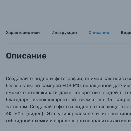
Характеристики
Инструкции
Описание
Вид
Описание
Каталог товаров
Цифровые фотоаппараты
Создавайте видео и фотографии, снимая как пейзаж
Пленочные фотоаппараты
беззеркальной камерой EOS R10, оснащенной датчиком
сможете отслеживать даже конкретных людей в тол
благодаря высокоскоростной съемке до 15 кадро
Фотокамеры моментальной печати
Поя
Поя
Поя
затвором. Создавайте фото и видео потрясающего ка
4K 60p (видео). Это универсальное и инновацио
Мы пос
Мы пос
Мы пос
Видеокамеры
гибридной съемки и определенно понравится актив