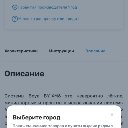
Гарантия производителя 1 год
Б/У фототехника (Комиссионные товары)
Можно в рассрочку или кредит
Уценённые товары
Характеристики
Инструкции
Описание
Описание
Системы B
oya
BY-XM6 это невероятно лёгкие,
миниатюрные и простые в использовании системы
беспроводных микрофонов
. Встроенный
всенаправленный микрофон обеспечивает чистый,
Выберите город
свободный от посторонних шумов звук, а благодаря
Покажем наличие товаров и пункты выдачи рядом с