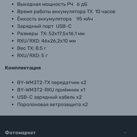
Выходная мощность РЧ 6 дБ
Время работы аккумулятора TX 10 часов
Ёмкость аккумулятора 95 мАч
Зарядный порт USB-C
Размеры TX: 52х17,5х16,1 мм
RXU/RXD: 46х26,2х10 мм
Вес TX: 8,5 г
RXU/RXD: 5 г
Комплектация
BY-WM3T2-TX передатчик х2
BY-WM3T2-RXU приёмник х1
USB-C зарядный кабель х2
Поролоновая ветрозащита х2
Фотомаркет