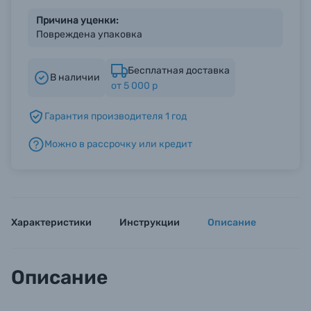
Причина уценки:
Повреждена упаковка
Б/У фототехника (Комиссионные товары)
Бесплатная доставка
В наличии
Уценённые товары
от 5 000 р
Гарантия производителя 1 год
Можно в рассрочку или кредит
Характеристики
Инструкции
Описание
Описание