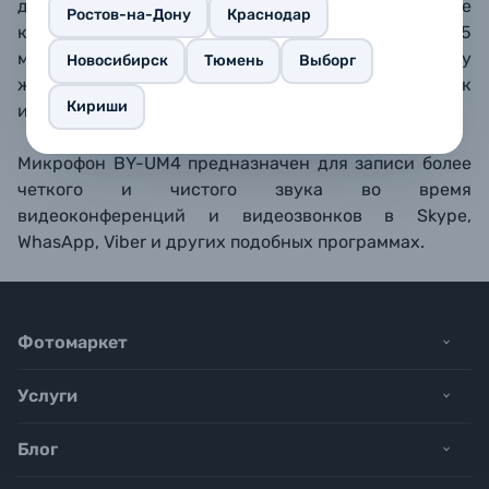
другое устройство, оборудованное
Ростов-на-Дону
Краснодар
комбинированным (гарнитурным) разъёмом 3.5
мм. Гибкий кабель регулирует угол по Вашему
Новосибирск
Тюмень
Выборг
желанию. Микрофон не требует настройки, легок
Кириши
и удобен в использовании.
Микрофон BY-UM4 предназначен для записи более
четкого и чистого звука во время
видеоконференций и видеозвонков в Skype,
WhasApp, Viber и других подобных программах.
Фотомаркет
Услуги
Блог