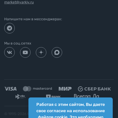
market@yarkiy.ru
Напишите нам в мессенджерах:
Мы в соц.сетях
Работая с этим сайтом, Вы даете
свое согласие на использование
© 1995-
2026
Яркий фотомаркет ("Яркий Мир")
файлов cookie. Это необходимо