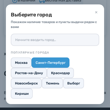
В наличии
Бесплатная доставка
в
5
магазинах
от 5 000 р
Б/У фототехника (Комиссионные товары)
Выберите город
Гарантия 14 дней
Покажем наличие товаров и пункты выдачи рядом с
Можно в рассрочку или кредит
вами
Уценённые товары
ПОПУЛЯРНЫЕ ГОРОДА
Характеристики
Инструкции
Описание
Москва
Санкт-Петербург
Описание
Ростов-на-Дону
Краснодар
Новосибирск
Тюмень
Выборг
Boya BY-B05F поролоновая ветрозащита для
Кириши
петличных микрофонов (в комплекте 3 шт)