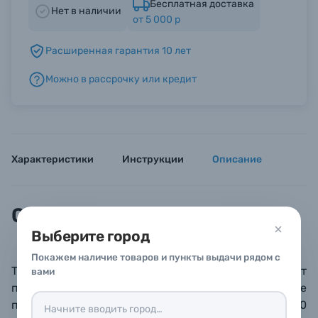
Бесплатная доставка
Нет в наличии
от 5 000 р
Б/У фототехника (Комиссионные товары)
Расширенная гарантия 10 лет
Можно в рассрочку или кредит
Уценённые товары
Характеристики
Инструкции
Описание
Описание
Выберите город
Покажем наличие товаров и пункты выдачи рядом с
Телескопический журавль Avenger D650 позволяет
вами
поднимать даже очень тяжелые осветительные
приборы (до 10 кг на максимальном удалении, до 40