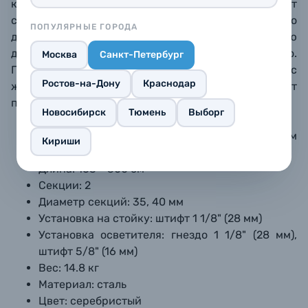
кг в среднем положении). В комплекте идет
стальной противовес на 6.7 кг, который можно
ПОПУЛЯРНЫЕ ГОРОДА
дополнительно утяжелить с помощью
дополнительных грузов. Стойка продается отдельно.
Москва
Санкт-Петербург
При подборе стойки учитывайте, что вес
Ростов-на-Дону
Краснодар
журавля D650 со штатным противовесом составляет
почти 15 кг.
Новосибирск
Тюмень
Выборг
Безопасная нагрузка: 10 кг (на максимальном
Кириши
удалении), 40 кг (в среднем положении)
Длина: 163 - 300 см
Секции: 2
Диаметр секций: 35, 40 мм
Установка на стойку: штифт 1 1/8" (28 мм)
Установка осветителя: гнездо 1 1/8" (28 мм),
штифт 5/8" (16 мм)
Вес: 14.8 кг
Материал: сталь
Цвет: серебристый