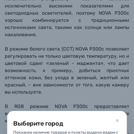
исключительно высокими показателями для
светодиодных осветителей, поэтому
NOVA P300c
хорошо комбинируется с традиционными
источниками света, такими как солнце или лампы
накаливания.
В режиме белого света (CCT) NOVA P300c позволяет
регулировать не только цветовую температуру, но и
цветовой сдвиг «зеленый - маджента», что дает
возможность, к примеру, добиться приятных
оттенков кожи, без ухода в зеленый, желтый или
красный, – вне зависимости от того, какую камеру
вы используете.
В RGB режиме NOVA P300c предоставляет
возможность выбирать, каким образом вы будете
контролировать собственно цвет свечения:
Выберите город
Покажем наличие товаров и пункты выдачи рядом с