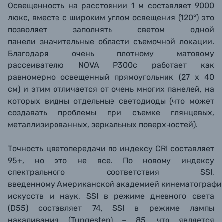
Освещенность на расстоянии 1 м составляет 9000
люкс, вместе с
широким
углом
освещения (120°) это
позволяет заполнять светом одной
панели
значительные области съемочной локации
.
Благодаря очень плотному матовому
рассеивателю
NOVA P300c работает как
равномерно освещенный прямоугольник (27 х 40
см) и этим отличается от очень многих панелей, на
которых видны отдельные светодиоды (что может
создавать проблемы при съемке глянцевых,
металлизированных, зеркальных поверхностей).
Точность цветопередачи по индексу CRI составляет
95+, но это не все. По новому индексу
спектрального соответствия SSI,
введенному Американской академией кинематографи
искусств и наук, SSI в режиме дневного света
(D55) составляет 74, SSI в режиме лампы
накаливания (Tungesten) – 85, что является