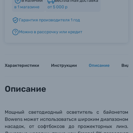
В наличии
Бесплатная доставка
в
1
магазине
от 5 000 р
Б/У фототехника (Комиссионные товары)
Гарантия производителя 1 год
Можно в рассрочку или кредит
Уценённые товары
Характеристики
Инструкции
Описание
Виде
Описание
Мощный светодиодный осветитель с байонетом
Bowens может использоваться широким диапазоном
насадок, от софтбоксов до прожекторных линз.