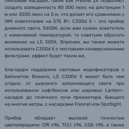
Линзовые насадки, такие как Fresnel 2X позволяют
создать освещенность 80 000 люкс на дистанции 1
м или 3500 люкс на 5 м, что делает его сравнимым с
HMI осветителем на 575 Вт. C300d II – это прибор
дневного света, 5600К, если вам нужен осветитель
с изменяемой температурой, то советуем обратить
внимание на LS 300X. Впрочем, вы также можете
использовать
C300d II с листовыми конверсионными
фильтрами, эффект будет таким же.
Благодаря поддержке световых модификаторов с
байонетом Bowens,
LS С300d II может быть чем
угодно: от широкого заполняющего света при
использовании софтбоксов или шаровых Lantern-
насадок до точечного луча прожектора, бьющего
на многие метры, с насадками Fresnel или Spotlight.
Прибор обладает высокой точностью
цветопередачи: CRI
≥96, TCLI
≥96, CQS
≥95, а также