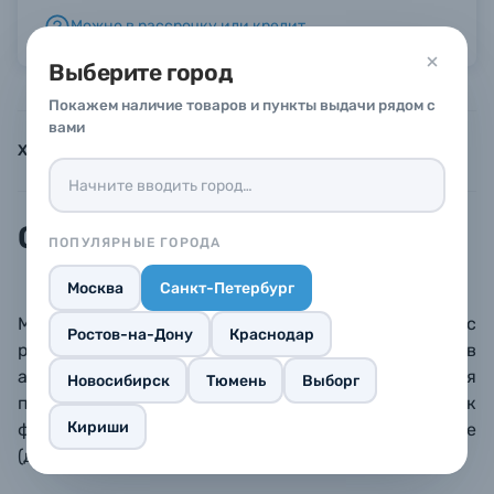
Можно в рассрочку или кредит
Б/У фототехника (Комиссионные товары)
Выберите город
Покажем наличие товаров и пункты выдачи рядом с
Уценённые товары
вами
Характеристики
Инструкции
Описание
Описание
ПОПУЛЯРНЫЕ ГОРОДА
Москва
Санкт-Петербург
Мерный стакан (мензурка) емкостью 50 мл с
Ростов-на-Дону
Краснодар
рисками по 2 мл, также присутствуют отметки в
английских и американских унциях. Небьющийся
Новосибирск
Тюмень
Выборг
прозрачный пластик, устойчивый к
Кириши
фотографическим реагентам и высокой температуре
(до 80° С).