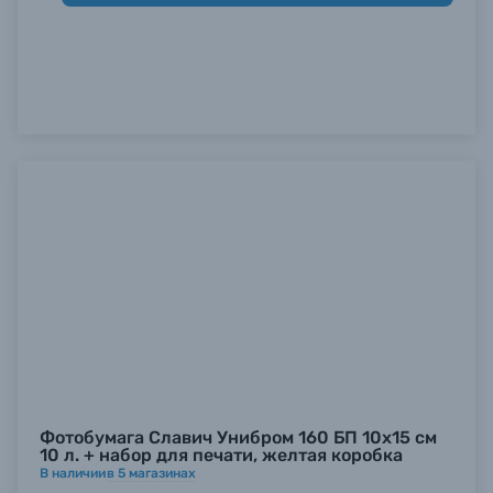
Б/У фототехника (Комиссионные товары)
Уценённые товары
Фотобумага Славич Унибром 160 БП 10х15 см
10 л. + набор для печати, желтая коробка
В наличии
в
5
магазинах