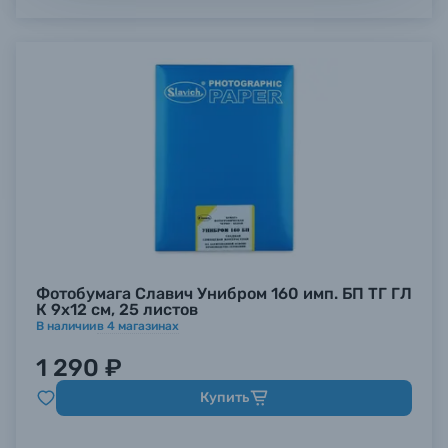
Фотобумага Славич Унибром 160 имп. БП ТГ ГЛ
К 9х12 см, 25 листов
В наличии
в
4
магазинах
1 290 ₽
Купить