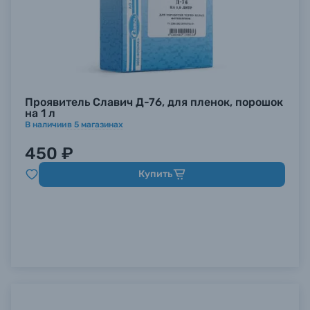
Проявитель Славич Д-76, для пленок, порошок
на 1 л
В наличии
в
5
магазинах
450 ₽
Купить