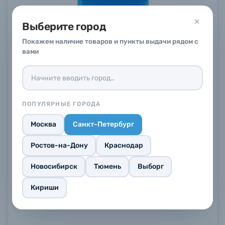
Выберите город
Покажем наличие товаров и пункты выдачи рядом с
вами
ПОПУЛЯРНЫЕ ГОРОДА
Фотобумага Славич Унибром 160 имп. БП ТГ ГЛ
ПМ 9х12 см, 25 листов
Москва
Санкт-Петербург
В наличии
в
5
магазинах
Ростов-на-Дону
Краснодар
1 290 ₽
Новосибирск
Тюмень
Купить
Выборг
Кириши