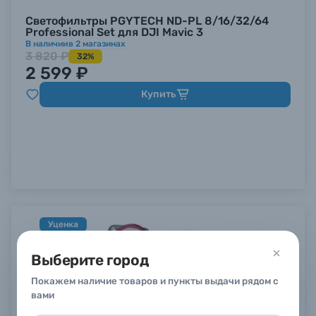
Светофильтры PGYTECH ND-PL 8/16/32/64
Professional Set для DJI Mavic 3
В наличии
в
2
магазинах
3 820 ₽
32%
2 599 ₽
Купить
Уценка
Выберите город
Покажем наличие товаров и пункты выдачи рядом с
вами