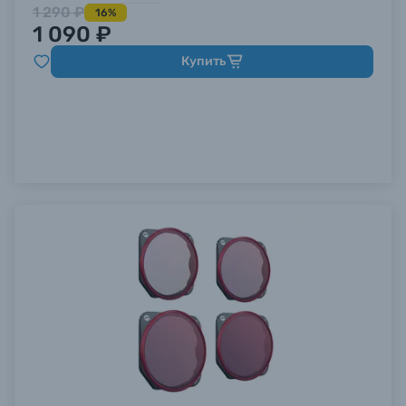
1 290 ₽
16%
1 090 ₽
Купить