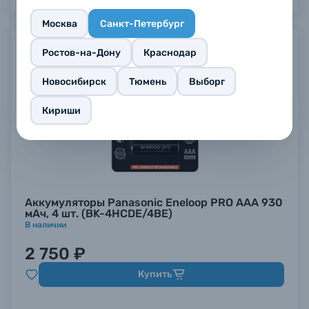
Москва
Санкт-Петербург
Ростов-на-Дону
Краснодар
Новосибирск
Тюмень
Выборг
Кириши
Аккумуляторы Panasonic Eneloop PRO AAA 930
мАч, 4 шт. (BK-4HCDE/4BE)
В наличии
2 750 ₽
Купить