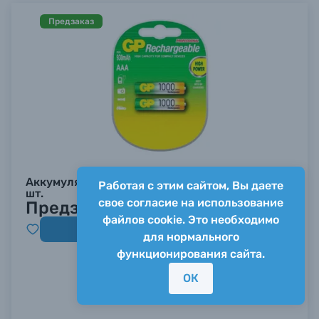
Предзаказ
Аккумуляторы GP AAA / R03 1000mAh Ni-MH, 2
Работая с этим сайтом, Вы даете
шт.
свое согласие на использование
Предзаказ
файлов cookie. Это необходимо
Заказать
для нормального
функционирования сайта.
ОК