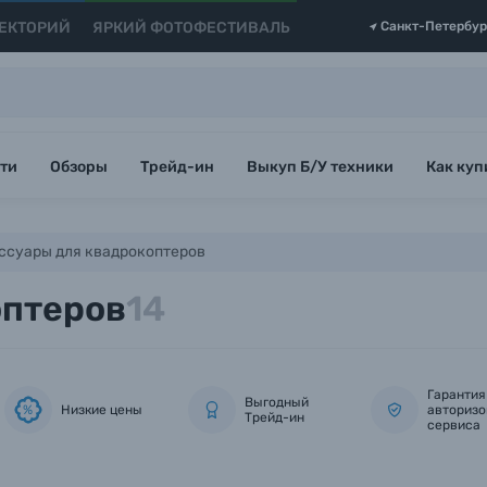
ЕКТОРИЙ
ЯРКИЙ ФОТОФЕСТИВАЛЬ
Санкт-Петербур
ти
Обзоры
Трейд-ин
Выкуп Б/У техники
Как куп
ссуары для квадрокоптеров
оптеров
14
Гарантия
Выгодный
Низкие цены
авторизо
%
Трейд-ин
сервиса