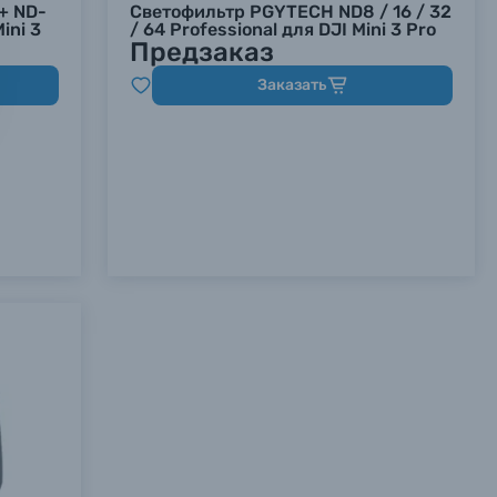
+ ND-
Светофильтр PGYTECH ND8 / 16 / 32
ini 3
/ 64 Professional для DJI Mini 3 Pro
Предзаказ
Заказать
х данных.
х данных.
х данных.