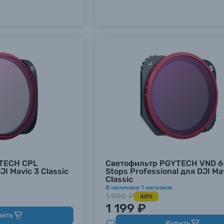
TECH CPL
Светофильтр PGYTECH VND 6
JI Mavic 3 Classic
Stops Professional для DJI Ma
Classic
В наличии
в
1
магазине
1 990 ₽
40%
1 199 ₽
пить
Купить