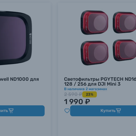
well ND1000 для
Светофильтры PGYTECH ND16 
128 / 256 для DJI Mini 3
В наличии
в
2
магазинах
2 590 ₽
23%
1 990 ₽
пить
Купить