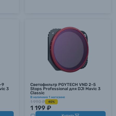
-9
Светофильтр PGYTECH VND 2-5
vic 3
Stops Professional для DJI Mavic 3
Classic
В наличии
в
1
магазине
1 990 ₽
40%
1 199 ₽
Купить