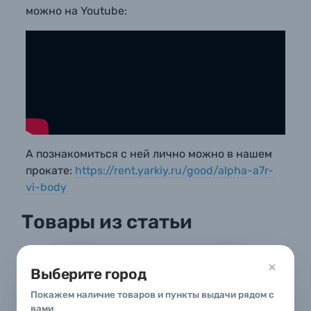
можно на Youtube:
Б/У фототехника (Комиссионные товары)
Уценённые товары
А познакомиться с ней лично можно в нашем
прокате:
https://rent.yarkiy.ru/good/alpha-a7r-
vi-body
Товары из статьи
Вход или регистрация
Выберите город
Покажем наличие товаров и пункты выдачи рядом с
Телефон
вами