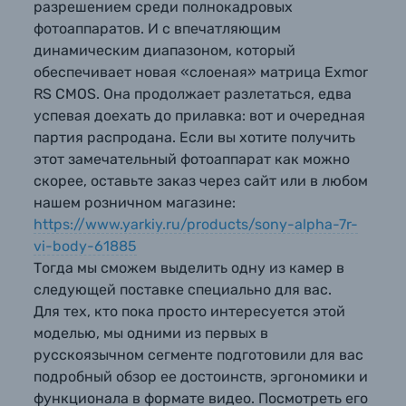
разрешением среди полнокадровых
Ваш вопрос*
Ваш вопрос*
Ваш вопрос*
Оптические приборы
фотоаппаратов. И с впечатляющим
динамическим диапазоном, который
обеспечивает новая «слоеная» матрица Exmor
Электроника
RS CMOS. Она продолжает разлетаться, едва
успевая доехать до прилавка: вот и очередная
Материалы
партия распродана. Если вы хотите получить
этот замечательный фотоаппарат как можно
Осветительное оборудование
скорее, оставьте заказ через сайт или в любом
Прикрепить файл
Прикрепить файл
Прикрепить файл
нашем розничном магазине:
Нажимая кнопку «
Нажимая кнопку «
Нажимая кнопку «
Отправить вопрос
Отправить вопрос
Отправить вопрос
» я даю: Согласие
» я даю: Согласие
» я даю: Согласие
https://www.yarkiy.ru/products/sony-alpha-7r-
Фоторамки
на
на
на
обработку персональных данных.
обработку персональных данных.
обработку персональных данных.
vi-body-61885
Тогда мы сможем выделить одну из камер в
Фотоальбомы
следующей поставке специально для вас.
Отправить вопрос
Отправить вопрос
Отправить вопрос
Для тех, кто пока просто интересуется этой
Книги о фотографии, альбомы известных
моделью, мы одними из первых в
фотографов
русскоязычном сегменте подготовили для вас
подробный обзор ее достоинств, эргономики и
функционала в формате видео. Посмотреть его
Солнцезащитные очки