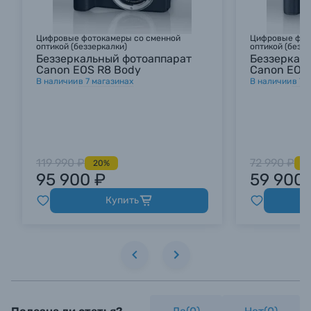
Цифровые фотокамеры со сменной
Цифровые фот
оптикой (беззеркалки)
оптикой (беззе
Беззеркальный фотоаппарат
Беззеркал
Canon EOS R8 Body
Canon EOS
В наличии
в
7
магазинах
В наличии
в
7
м
119 990 ₽
72 990 ₽
20%
1
95 900 ₽
59 900 
Купить