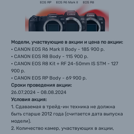
Ваш вопрос*
Ваш вопрос*
Ваш вопрос*
Оптические приборы
Электроника
Материалы
Модели
, участвующие в акции
и цена по акции:
•
CANON EOS R6 Mark II Body - 185 900 р.
•
CANON EOS R8 Body - 115 900 р.
Осветительное оборудование
Прикрепить файл
Прикрепить файл
Прикрепить файл
•
CANON EOS R8 Kit + RF 24-50mm IS STM - 127
900 р.
Нажимая кнопку «
Нажимая кнопку «
Нажимая кнопку «
Отправить вопрос
Отправить вопрос
Отправить вопрос
» я даю: Согласие
» я даю: Согласие
» я даю: Согласие
Фоторамки
на
на
на
обработку персональных данных.
обработку персональных данных.
обработку персональных данных.
•
CANON EOS RP Body - 69 900 р.
Сроки проведения акции:
26.07.2024 – 08.08.2024
Фотоальбомы
Отправить вопрос
Отправить вопрос
Отправить вопрос
Условия акция:
1. Сдаваемая в трейд-ин техника не должна
Книги о фотографии, альбомы известных
быть старше 2012 года (считается дата выпуска
фотографов
модели).
2. Количество камер, участвующих в акции,
Солнцезащитные очки