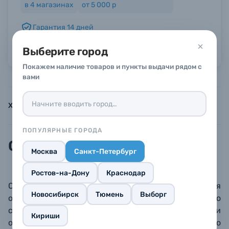
в
4
магазинах
от 5 000 р
Гарантия 14 дней
Б/У фототехника (Комиссионные товары)
Можно в рассрочку или кредит
Выберите город
Уценённые товары
Покажем наличие товаров и пункты выдачи рядом с
вами
Характеристики
Инструкции
Описание
ПОПУЛЯРНЫЕ ГОРОДА
Описание
Москва
Санкт-Петербург
Ростов-на-Дону
Краснодар
Оригинальный силиконовый рассеиватель для
Новосибирск
Тюмень
Выборг
осветителя Zhiyun Fiveray M40. Дополнительно
смягчает световой поток, делает неразличимыми
Кириши
отдельные светодиоды на панели осветителя (что